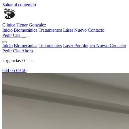
Saltar al contenido
Clínica
Henar González
Inicio
Biomecánica
Tratamientos
Láser
Nuevo
Contacto
Pedir Cita
Inicio
Biomecánica
Tratamientos
Láser Podológico
Nuevo
Contacto
Pedir Cita Ahora
Urgencias / Citas
644 65 69 50